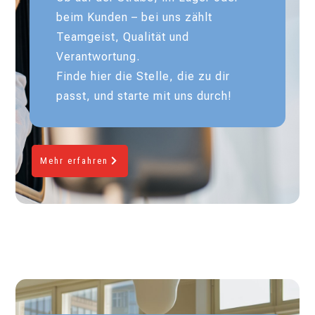
beim Kunden – bei uns zählt
Teamgeist, Qualität und
Verantwortung.
Finde hier die Stelle, die zu dir
passt, und starte mit uns durch!
Mehr erfahren