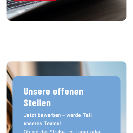
Unsere offenen
Stellen
Jetzt bewerben – werde Teil
unseres Teams!
Ob auf der Straße, im Lager oder